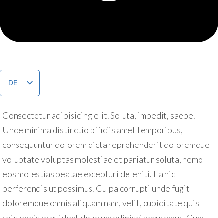
WORKOUTS FOR
BEGINNERS
DE
Consectetur adipisicing elit. Soluta, impedit, saepe.
Unde minima distinctio officiis amet temporibus,
consequuntur dolorem dicta reprehenderit doloremque
voluptate voluptas molestiae et pariatur soluta, nemo
eos molestias beatae excepturi deleniti. Ea hic
perferendis ut possimus. Culpa corrupti unde fugit
doloremque omnis aliquam nam, velit, cupiditate quis
reiciendis provident dolorum adipisci accusamus. Cum