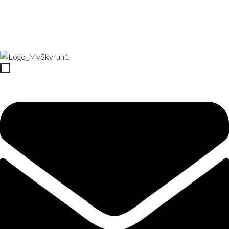
Startseite
Für
A Guide to At-home Workouts
Wen
for Beginners
A GUIDE TO AT-
HOME